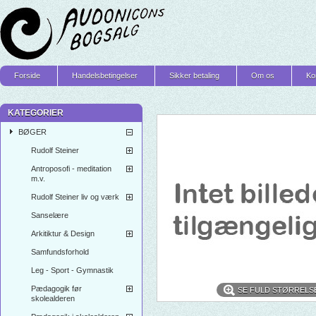
Forside
Handelsbetingelser
Sikker betaling
Om os
Ko
KATEGORIER
BØGER
Rudolf Steiner
Antroposofi - meditation
m.v.
Rudolf Steiner liv og værk
Sanselære
Arkitiktur & Design
Samfundsforhold
Leg - Sport - Gymnastik
Pædagogik før
SE FULD STØRRELS
skolealderen