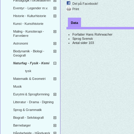
Pædagogik i skolealderen
Del på Facebook!
Eventyr - Legender m.v.
Print
Historie - Kulturhistorie
Data
Kunst - Kunsthistorie
Maling - Kunstterapi -
Forfatter
Hans Rohrwacher
Farvelære
Sprog
Svensk
Antal sider
103
Astronomi
Biodynamik - Biologi -
Geografi
Naturfag - Fysik - Kemi
tysk
Matematik & Geometri
Musik
Eurytmi & Sprogformning
Litteratur - Drama - Digtning
Sprog & Grammatik
Biografi - Selvbiografi
Børnebøger
Håndarbejde - Håndværk