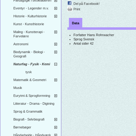
Pædagogik i skolealderen
Del på Facebook!
Eventyr - Legender m.v.
Print
Historie - Kulturhistorie
Data
Kunst - Kunsthistorie
Maling - Kunstterapi -
Forfatter
Hans Rohrwacher
Farvelære
Sprog
Svensk
Antal sider
42
Astronomi
Biodynamik - Biologi -
Geografi
Naturfag - Fysik - Kemi
tysk
Matematik & Geometri
Musik
Eurytmi & Sprogformning
Litteratur - Drama - Digtning
Sprog & Grammatik
Biografi - Selvbiografi
Børnebøger
Håndarbejde - Håndværk