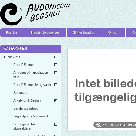
Forside
Handelsbetingelser
Sikker betaling
Om os
Ko
KATEGORIER
BØGER
Rudolf Steiner
Antroposofi - meditation
m.v.
Rudolf Steiner liv og værk
Sanselære
Arkitiktur & Design
Samfundsforhold
Leg - Sport - Gymnastik
Pædagogik før
SE FULD STØRRELS
skolealderen