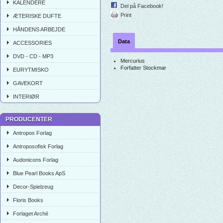
KALENDERE
Del på Facebook!
Print
ÆTERISKE DUFTE
HÅNDENS ARBEJDE
Data
ACCESSORIES
DVD - CD - MP3
Mercurius
Forfatter
Stockmar
EURYTMISKO
GAVEKORT
INTERIØR
PRODUCENTER
Antropos Forlag
Antroposofisk Forlag
Audonicons Forlag
Blue Pearl Books ApS
Decor-Spielzeug
Floris Books
Forlaget Arché