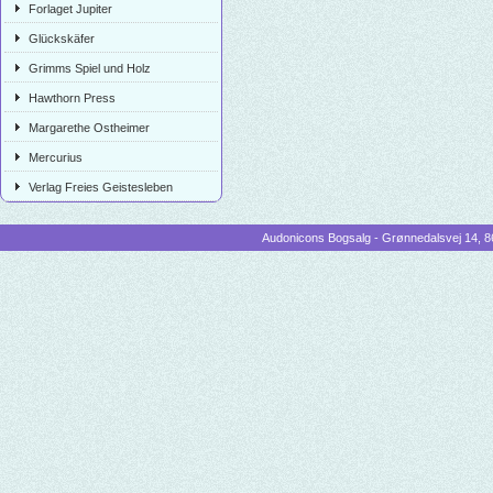
Forlaget Jupiter
Glückskäfer
Grimms Spiel und Holz
Hawthorn Press
Margarethe Ostheimer
Mercurius
Verlag Freies Geistesleben
Audonicons Bogsalg - Grønnedalsvej 14, 86