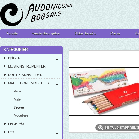
Forside
Handelsbetingelser
Sikker betaling
Om os
Ko
KATEGORIER
BØGER
MUSIKINSTRUMENTER
KORT & KUNSTTRYK
MAL - TEGN - MODELLER
Papir
Male
Tegne
Modellere
LEGETØJ
SE FULD STØRRELS
LYS