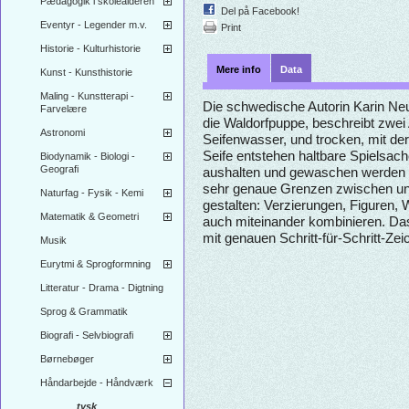
Pædagogik i skolealderen
Del på Facebook!
Eventyr - Legender m.v.
Print
Historie - Kulturhistorie
Mere info
Data
Kunst - Kunsthistorie
Maling - Kunstterapi -
Die schwedische Autorin Karin Neu
Farvelære
die Waldorfpuppe, beschreibt zwei
Astronomi
Seifenwasser, und trocken, mit de
Seife entstehen haltbare Spielsac
Biodynamik - Biologi -
Geografi
aushalten und gewaschen werden 
sehr genaue Grenzen zwischen unte
Naturfag - Fysik - Kemi
gestalten: Verzierungen, Figuren, 
Matematik & Geometri
auch miteinander kombinieren. Das
mit genauen Schritt-für-Schritt-Zei
Musik
Eurytmi & Sprogformning
Litteratur - Drama - Digtning
Sprog & Grammatik
Biografi - Selvbiografi
Børnebøger
Håndarbejde - Håndværk
tysk