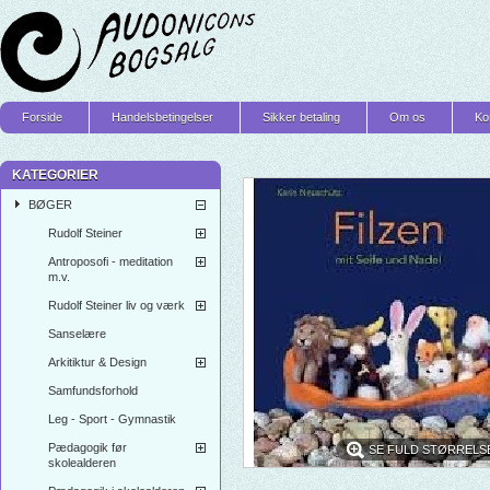
Forside
Handelsbetingelser
Sikker betaling
Om os
Ko
KATEGORIER
BØGER
Rudolf Steiner
Antroposofi - meditation
m.v.
Rudolf Steiner liv og værk
Sanselære
Arkitiktur & Design
Samfundsforhold
Leg - Sport - Gymnastik
Pædagogik før
SE FULD STØRRELS
skolealderen