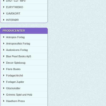
DVD - CD - MP3
EURYTMISKO
GAVEKORT
INTERIØR
PRODUCENTER
Antropos Forlag
Antroposofisk Forlag
Audonicons Forlag
Blue Pearl Books ApS
Decor-Spielzeug
Floris Books
Forlaget Arché
Forlaget Jupiter
Glückskäfer
Grimms Spiel und Holz
Hawthorn Press