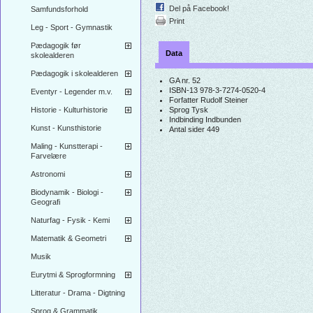
Del på Facebook!
Samfundsforhold
Print
Leg - Sport - Gymnastik
Pædagogik før
Data
skolealderen
Pædagogik i skolealderen
GA nr.
52
ISBN-13
978-3-7274-0520-4
Eventyr - Legender m.v.
Forfatter
Rudolf Steiner
Historie - Kulturhistorie
Sprog
Tysk
Indbinding
Indbunden
Kunst - Kunsthistorie
Antal sider
449
Maling - Kunstterapi -
Farvelære
Astronomi
Biodynamik - Biologi -
Geografi
Naturfag - Fysik - Kemi
Matematik & Geometri
Musik
Eurytmi & Sprogformning
Litteratur - Drama - Digtning
Sprog & Grammatik