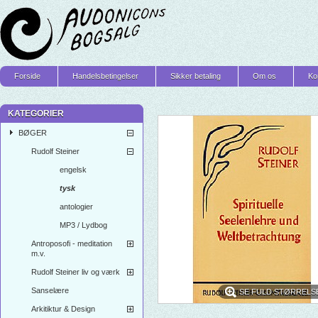
Forside
Handelsbetingelser
Sikker betaling
Om os
Ko
KATEGORIER
BØGER
Rudolf Steiner
engelsk
tysk
antologier
MP3 / Lydbog
Antroposofi - meditation
m.v.
Rudolf Steiner liv og værk
Sanselære
SE FULD STØRRELS
Arkitiktur & Design