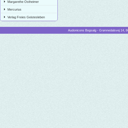
Margarethe Ostheimer
Mercurius
Verlag Freies Geistesleben
Audonicons Bogsalg - Grønnedalsvej 14, 86