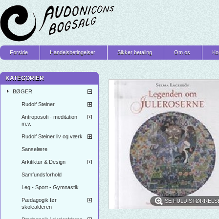
Forside
Handelsbetingelser
Sikker betaling
Om os
Ko
KATEGORIER
BØGER
Rudolf Steiner
Antroposofi - meditation
m.v.
Rudolf Steiner liv og værk
Sanselære
Arkitiktur & Design
Samfundsforhold
Leg - Sport - Gymnastik
Pædagogik før
SE FULD STØRRELS
skolealderen