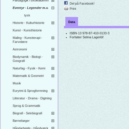
Pædagogik i skolealderen
Del på Facebook!
Eventyr - Legender m.v.
Print
tysk
Data
Historie - Kulturhistorie
Kunst - Kunsthistorie
ISBN-13
978-87-410-0133-3
Forfatter
Selma Lagerlöf
Maling - Kunstterapi -
Farvelære
Astronomi
Biodynamik - Biologi -
Geografi
Naturfag - Fysik - Kemi
Matematik & Geometri
Musik
Eurytmi & Sprogformning
Litteratur - Drama - Digtning
Sprog & Grammatik
Biografi - Selvbiografi
Børnebøger
Håndarbejde - Håndværk