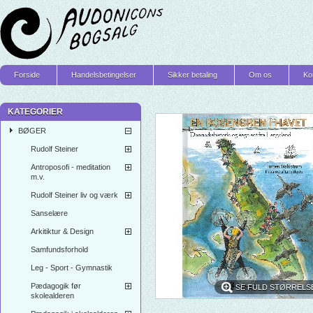
Forside
Handelsbetingelser
Sikker betaling
Om os
Ko
KATEGORIER
BØGER
Rudolf Steiner
Antroposofi - meditation
m.v.
Rudolf Steiner liv og værk
Sanselære
Arkitiktur & Design
Samfundsforhold
Leg - Sport - Gymnastik
Pædagogik før
SE FULD STØRRELS
skolealderen