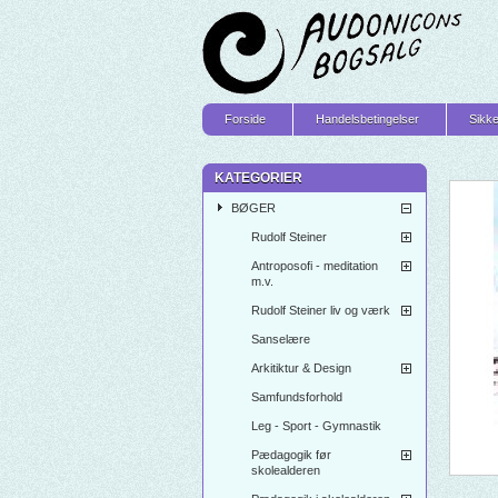
Forside
Handelsbetingelser
Sikke
KATEGORIER
BØGER
Rudolf Steiner
Antroposofi - meditation
m.v.
Rudolf Steiner liv og værk
Sanselære
Arkitiktur & Design
Samfundsforhold
Leg - Sport - Gymnastik
Pædagogik før
skolealderen