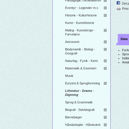
Pædagogik i skolealderen
Del 
Eventyr - Legender m.v.
Print
Historie - Kulturhistorie
Kunst - Kunsthistorie
Maling - Kunstterapi -
Farvelære
Data
Astronomi
Biodynamik - Biologi -
Forfa
Geografi
Spro
Indb
Naturfag - Fysik - Kemi
Antal
Matematik & Geometri
Musik
Eurytmi & Sprogformning
Litteratur - Drama -
Digtning
Sprog & Grammatik
Biografi - Selvbiografi
Børnebøger
Håndarbejde - Håndværk