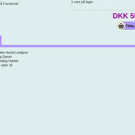
1
vare på lager
på Facebook!
DKK 5
tter
Astrid Lindgren
g
Dansk
inding
Hæftet
 sider
25