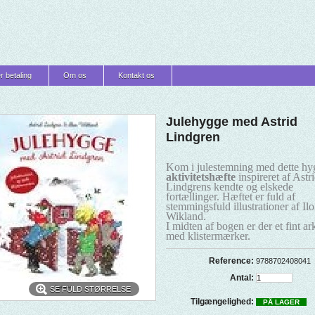
r betaling
Om os
Kontakt os
Julehygge med Astrid
Lindgren
Kom i julestemning med dette hy
aktivitetshæfte
inspireret af Astr
Lindgrens kendte og elskede
fortællinger. Hæftet er fuld af
stemmingsfuld illustrationer af Il
Wikland.
I midten af bogen er der et fint ar
med klistermærker.
Reference:
9788702408041
Antal:
SE FULD STØRRELSE
Tilgængelighed:
PÅ LAGER