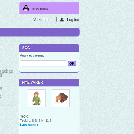
Kurv
(tom)
Velkommen
Log ind
SØG
Angiv et varenavn
ggelige
id
NYE VARER
on
k
Trold
Trold L: 8 B: 3 H: 11,5
Læs mere