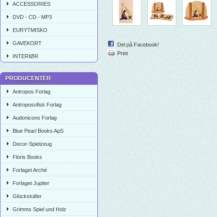
ACCESSORIES
DVD - CD - MP3
EURYTMISKO
GAVEKORT
Del på Facebook!
Print
INTERIØR
PRODUCENTER
Antropos Forlag
Antroposofisk Forlag
Audonicons Forlag
Blue Pearl Books ApS
Decor-Spielzeug
Floris Books
Forlaget Arché
Forlaget Jupiter
Glückskäfer
Grimms Spiel und Holz