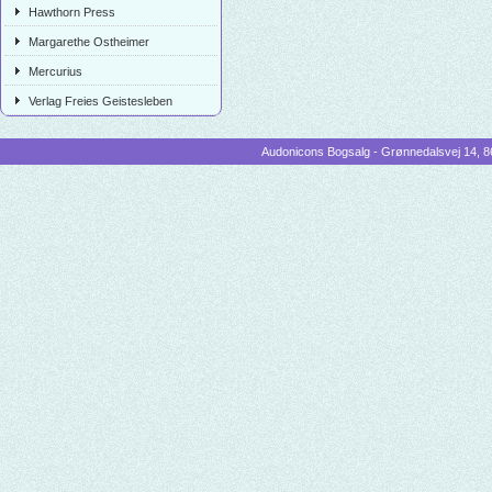
Hawthorn Press
Margarethe Ostheimer
Mercurius
Verlag Freies Geistesleben
Audonicons Bogsalg - Grønnedalsvej 14, 86