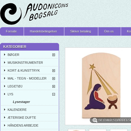
Forside
Handelsbetingelser
Sikker betaling
Om os
Ko
KATEGORIER
BØGER
MUSIKINSTRUMENTER
KORT & KUNSTTRYK
MAL - TEGN - MODELLER
LEGETØJ
LYS
Lysestager
KALENDERE
ÆTERISKE DUFTE
SE FULD STØRRELS
HÅNDENS ARBEJDE