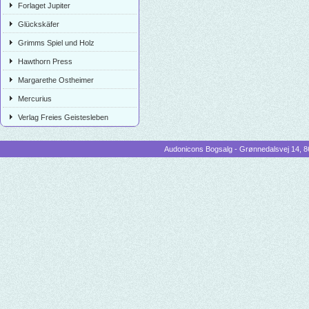
Forlaget Jupiter
Glückskäfer
Grimms Spiel und Holz
Hawthorn Press
Margarethe Ostheimer
Mercurius
Verlag Freies Geistesleben
Audonicons Bogsalg - Grønnedalsvej 14, 86