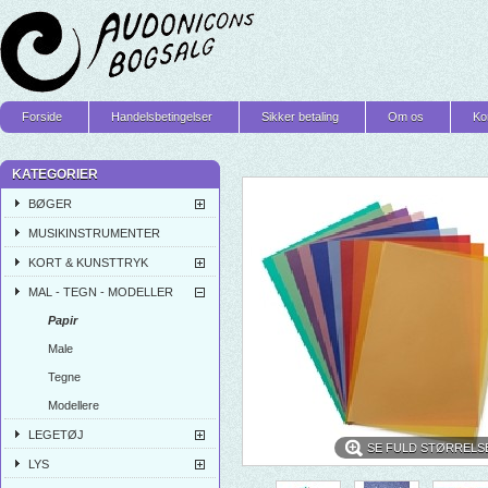
Forside
Handelsbetingelser
Sikker betaling
Om os
Ko
KATEGORIER
BØGER
MUSIKINSTRUMENTER
KORT & KUNSTTRYK
MAL - TEGN - MODELLER
Papir
Male
Tegne
Modellere
LEGETØJ
SE FULD STØRRELS
LYS