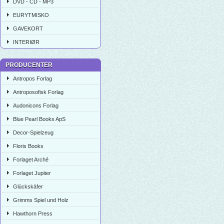
DVD - CD - MP3
EURYTMISKO
GAVEKORT
INTERIØR
PRODUCENTER
Antropos Forlag
Antroposofisk Forlag
Audonicons Forlag
Blue Pearl Books ApS
Decor-Spielzeug
Floris Books
Forlaget Arché
Forlaget Jupiter
Glückskäfer
Grimms Spiel und Holz
Hawthorn Press