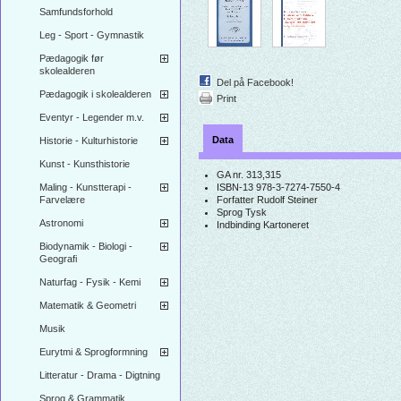
Samfundsforhold
Leg - Sport - Gymnastik
Pædagogik før
skolealderen
Del på Facebook!
Pædagogik i skolealderen
Print
Eventyr - Legender m.v.
Data
Historie - Kulturhistorie
Kunst - Kunsthistorie
GA nr.
313,315
Maling - Kunstterapi -
ISBN-13
978-3-7274-7550-4
Farvelære
Forfatter
Rudolf Steiner
Sprog
Tysk
Astronomi
Indbinding
Kartoneret
Biodynamik - Biologi -
Geografi
Naturfag - Fysik - Kemi
Matematik & Geometri
Musik
Eurytmi & Sprogformning
Litteratur - Drama - Digtning
Sprog & Grammatik