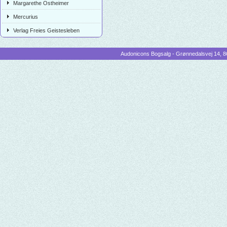
Margarethe Ostheimer
Mercurius
Verlag Freies Geistesleben
Audonicons Bogsalg - Grønnedalsvej 14, 86