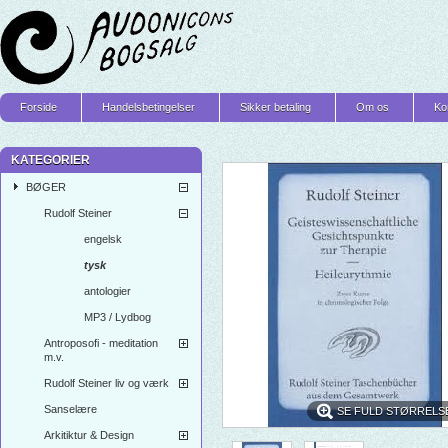
Forside
Handelsbetingelser
Sikker betaling
Om os
Ko
KATEGORIER
BØGER
Rudolf Steiner
engelsk
tysk
antologier
MP3 / Lydbog
Antroposofi - meditation
m.v.
Rudolf Steiner liv og værk
Sanselære
SE FULD STØRRELS
Arkitiktur & Design